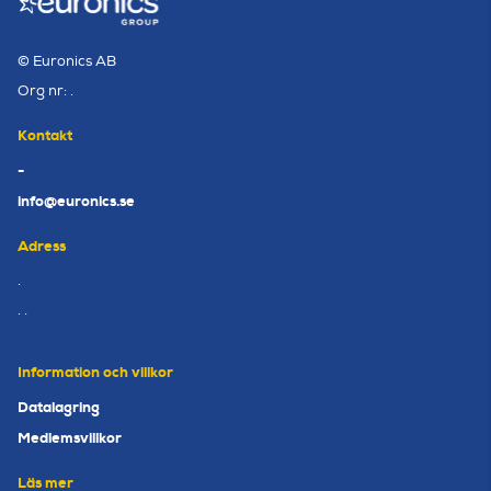
© Euronics AB
Org nr: .
Kontakt
-
info@euronics.se
Adress
.
. .
Information och villkor
Datalagring
Medlemsvillkor
Läs mer