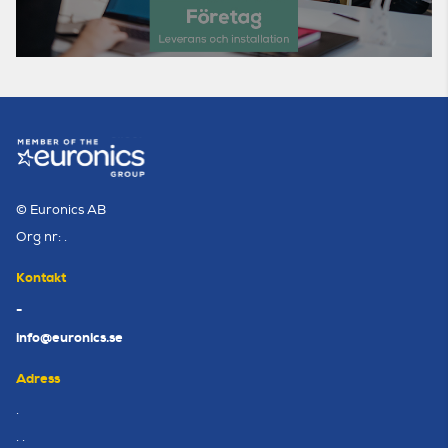
© Euronics AB
Org nr: .
Kontakt
-
info@euronics.se
Adress
.
. .